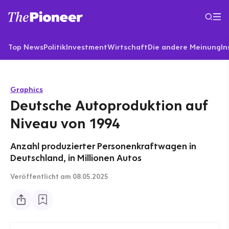
Top News
Politik
Investment
Wirtschaft
Die andere Meinung
In
Graphics
Deutsche Autoproduktion auf
Niveau von 1994
Anzahl produzierter Personenkraftwagen in
Deutschland, in Millionen Autos
Veröffentlicht
am 08.05.2025