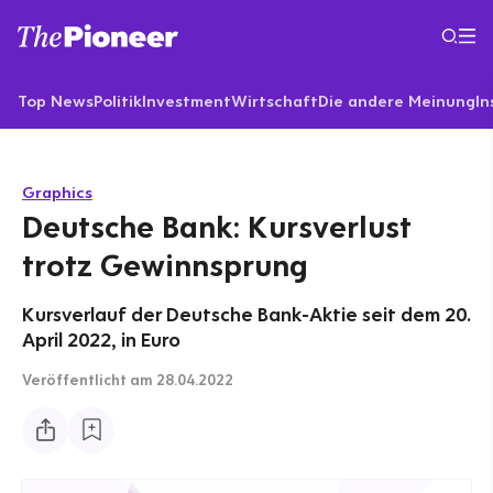
Top News
Politik
Investment
Wirtschaft
Die andere Meinung
In
Graphics
Deutsche Bank: Kursverlust
trotz Gewinnsprung
Kursverlauf der Deutsche Bank-Aktie seit dem 20.
April 2022, in Euro
Veröffentlicht
am 28.04.2022