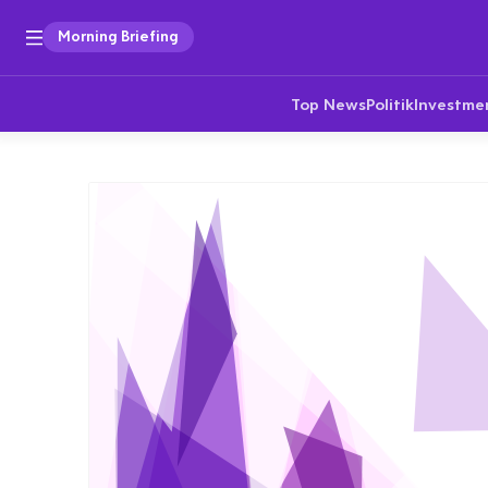
Morning Briefing
Top News
Politik
Investme