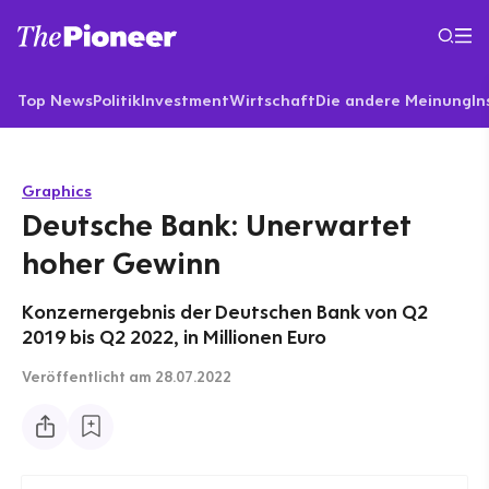
Top News
Politik
Investment
Wirtschaft
Die andere Meinung
In
Graphics
Deutsche Bank: Unerwartet
hoher Gewinn
Konzernergebnis der Deutschen Bank von Q2
2019 bis Q2 2022, in Millionen Euro
Veröffentlicht
am 28.07.2022