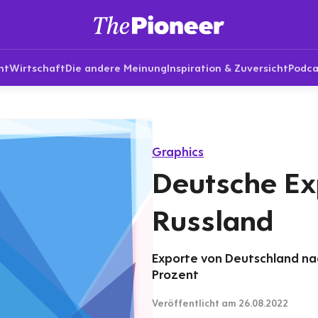
nt
Wirtschaft
Die andere Meinung
Inspiration & Zuversicht
Podca
Graphics
Deutsche Ex
Russland
Exporte von Deutschland na
Prozent
Veröffentlicht
am 26.08.2022