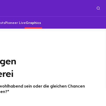
sts
Pioneer Live
Graphics
egen
rei
 wohlhabend sein oder die gleichen Chancen
den?*