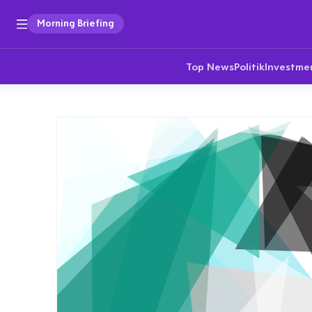
Morning Briefing
Top News
Politik
Investme