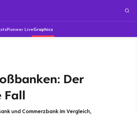
sts
Pioneer Live
Graphics
oßbanken: Der
Fall
Bank und Commerzbank im Vergleich,