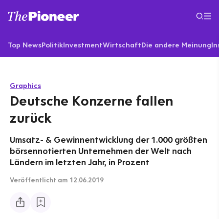
Top News
Politik
Investment
Wirtschaft
Die andere Meinung
In
Graphics
Deutsche Konzerne fallen
zurück
Umsatz- & Gewinnentwicklung der 1.000 größten
börsennotierten Unternehmen der Welt nach
Ländern im letzten Jahr, in Prozent
Veröffentlicht
am 12.06.2019