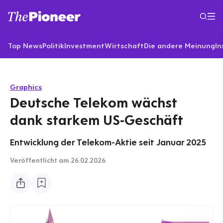
Top News
Politik
Investment
Wirtschaft
Die andere Meinung
In
Graphics
Deutsche Telekom wächst
dank starkem US-Geschäft
Entwicklung der Telekom-Aktie seit Januar 2025
Veröffentlicht
am 26.02.2026