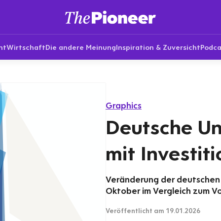
nt
Wirtschaft
Die andere Meinung
Inspiration & Zuversicht
Podca
Graphics
Deutsche U
mit Investit
Veränderung der deutschen E
Oktober im Vergleich zum Vo
Veröffentlicht
am 19.01.2026