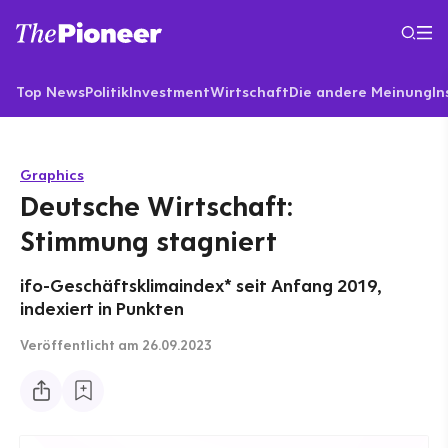
Top News
Politik
Investment
Wirtschaft
Die andere Meinung
In
Graphics
Deutsche Wirtschaft:
Stimmung stagniert
ifo-Geschäftsklimaindex* seit Anfang 2019,
indexiert in Punkten
Veröffentlicht
am 26.09.2023