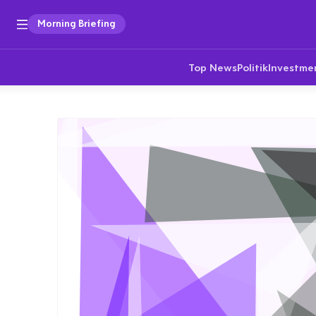
Morning Briefing
Top News
Politik
Investme