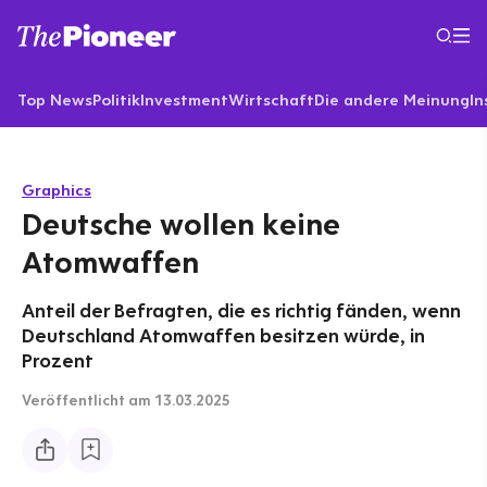
Top News
Politik
Investment
Wirtschaft
Die andere Meinung
In
Graphics
Deutsche wollen keine
Atomwaffen
Anteil der Befragten, die es richtig fänden, wenn
Deutschland Atomwaffen besitzen würde, in
Prozent
Veröffentlicht
am 13.03.2025