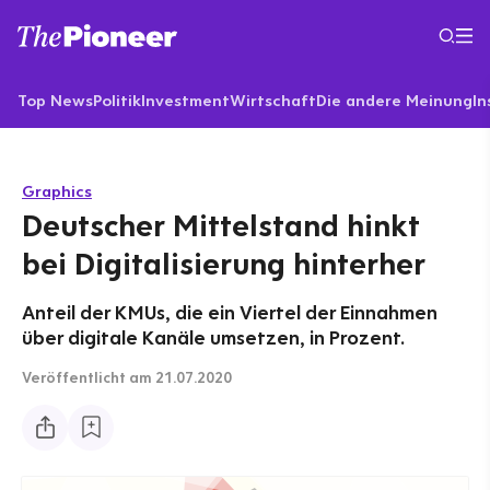
Top News
Politik
Investment
Wirtschaft
Die andere Meinung
In
Graphics
Deutscher Mittelstand hinkt
bei Digitalisierung hinterher
Anteil der KMUs, die ein Viertel der Einnahmen
über digitale Kanäle umsetzen, in Prozent.
Veröffentlicht
am 21.07.2020