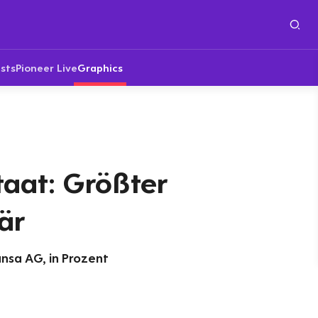
sts
Pioneer Live
Graphics
taat: Größter
är
ansa AG, in Prozent