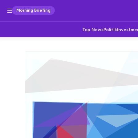
Morning Briefing
Top News
Politik
Investme