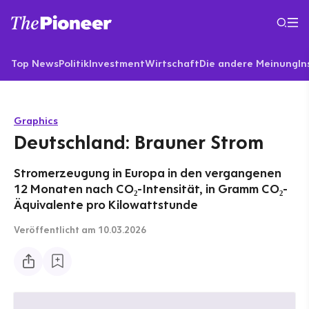
Top News
Politik
Investment
Wirtschaft
Die andere Meinung
In
Graphics
Deutschland: Brauner Strom
Stromerzeugung in Europa in den vergangenen
12 Monaten nach CO₂-Intensität, in Gramm CO₂-
Äquivalente pro Kilowattstunde
Veröffentlicht
am 10.03.2026