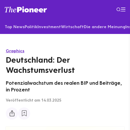
Top News
Politik
Investment
Wirtschaft
Die andere Meinung
In
Graphics
Deutschland: Der
Wachstumsverlust
Potenzialwachstum des realen BIP und Beiträge,
in Prozent
Veröffentlicht
am 14.03.2025