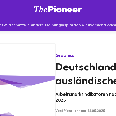
nt
Wirtschaft
Die andere Meinung
Inspiration & Zuversicht
Podca
Graphics
Deutschland
ausländische
Arbeitsmarktindikatoren na
2025
Veröffentlicht
am 14.05.2025