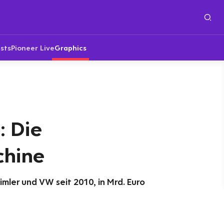
sts
Pioneer Live
Graphics
: Die
hine
ler und VW seit 2010, in Mrd. Euro