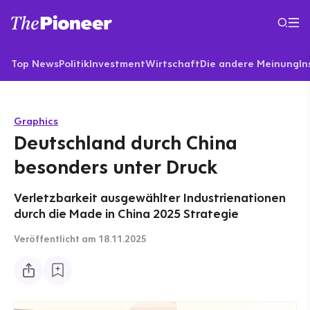
Top News
Politik
Investment
Wirtschaft
Die andere Meinung
In
Graphics
Deutschland durch China
besonders unter Druck
Verletzbarkeit ausgewählter Industrienationen
durch die Made in China 2025 Strategie
Veröffentlicht
am 18.11.2025