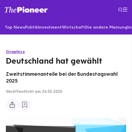
Top News
Politik
Investment
Wirtschaft
Die andere Meinung
In
Graphics
Deutschland hat gewählt
Zweitstimmenanteile bei der Bundestagswahl
2025
Veröffentlicht
am 24.02.2025