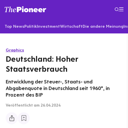
Top News
Politik
Investment
Wirtschaft
Die andere Meinung
In
Graphics
Deutschland: Hoher
Staatsverbrauch
Entwicklung der Steuer-, Staats- und
Abgabenquote in Deutschland seit 1960*, in
Prozent des BIP
Veröffentlicht
am 26.04.2024