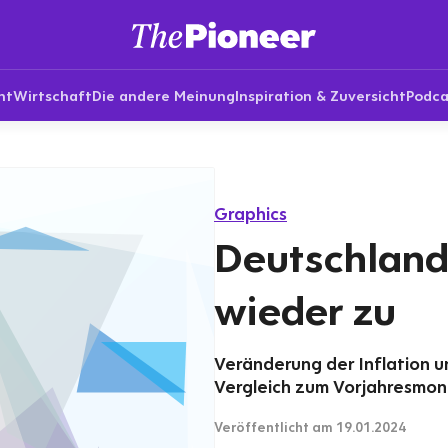
nt
Wirtschaft
Die andere Meinung
Inspiration & Zuversicht
Podca
Graphics
Deutschland:
wieder zu
Veränderung der Inflation un
Vergleich zum Vorjahresmona
Veröffentlicht
am 19.01.2024