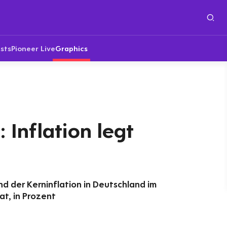
sts
Pioneer Live
Graphics
 Inflation legt
d der Kerninflation in Deutschland im
t, in Prozent