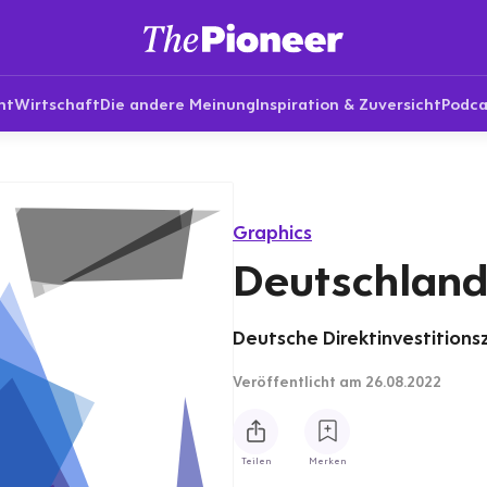
nt
Wirtschaft
Die andere Meinung
Inspiration & Zuversicht
Podca
Graphics
Deutschland 
Deutsche Direktinvestitionsz
Veröffentlicht
am 26.08.2022
Teilen
Merken