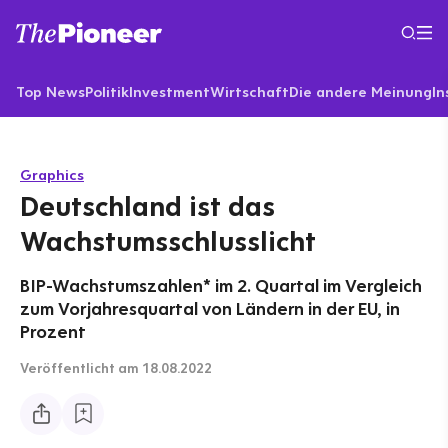
Top News
Politik
Investment
Wirtschaft
Die andere Meinung
In
Graphics
Deutschland ist das
Wachstumsschlusslicht
BIP-Wachstumszahlen* im 2. Quartal im Vergleich
zum Vorjahresquartal von Ländern in der EU, in
Prozent
Veröffentlicht
am 18.08.2022