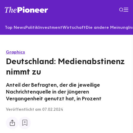
Top News
Politik
Investment
Wirtschaft
Die andere Meinung
In
Graphics
Deutschland: Medienabstinenz
nimmt zu
Anteil der Befragten, der die jeweilige
Nachrichtenquelle in der jüngeren
Vergangenheit genutzt hat, in Prozent
Veröffentlicht
am 07.02.2024