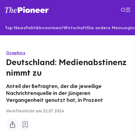
Top News
Politik
Investment
Wirtschaft
Die andere Meinung
In
Graphics
Deutschland: Medienabstinenz
nimmt zu
Anteil der Befragten, der die jeweilige
Nachrichtenquelle in der jüngeren
Vergangenheit genutzt hat, in Prozent
Veröffentlicht
am 22.07.2024