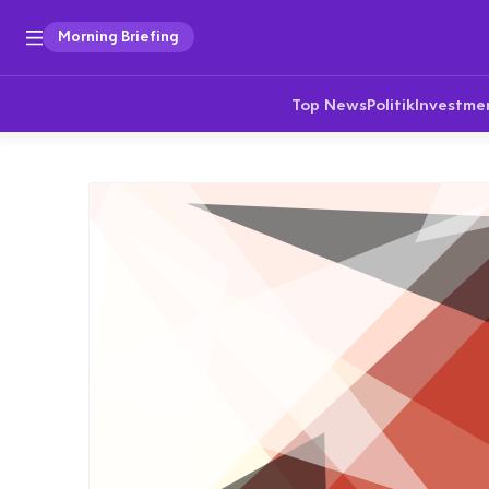
Morning Briefing
Top News
Politik
Investme