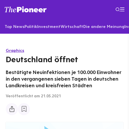
Top News
Politik
Investment
Wirtschaft
Die andere Meinung
In
Graphics
Deutschland öffnet
Bestätigte Neuinfektionen je 100.000 Einwohner
in den vergangenen sieben Tagen in deutschen
Landkreisen und kreisfreien Städten
Veröffentlicht
am 21.05.2021