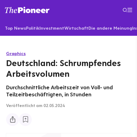
Top News
Politik
Investment
Wirtschaft
Die andere Meinung
In
Graphics
Deutschland: Schrumpfendes
Arbeitsvolumen
Durchschnittliche Arbeitszeit von Voll- und
Teilzeitbeschäftigten, in Stunden
Veröffentlicht
am 02.05.2024