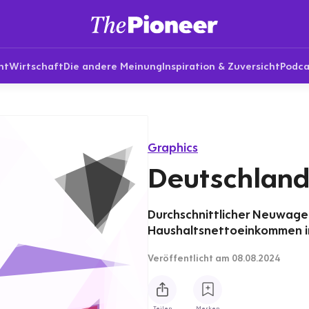
nt
Wirtschaft
Die andere Meinung
Inspiration & Zuversicht
Podca
Graphics
Deutschland
Durchschnittlicher Neuwagen
Haushaltsnettoeinkommen i
Veröffentlicht
am 08.08.2024
Teilen
Merken