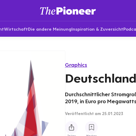
nt
Wirtschaft
Die andere Meinung
Inspiration & Zuversicht
Podca
Graphics
Deutschland
Durchschnittlicher Stromgro
2019, in Euro pro Megawatt
Veröffentlicht
am 25.01.2023
Teilen
Merken