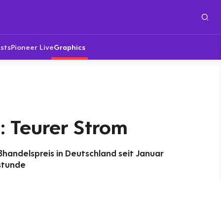
sts
Pioneer Live
Graphics
: Teurer Strom
ßhandelspreis in Deutschland seit Januar
stunde