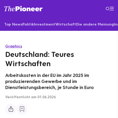
Top News
Politik
Investment
Wirtschaft
Die andere Meinung
In
Graphics
Deutschland: Teures
Wirtschaften
Arbeitskosten in der EU im Jahr 2025 im
produzierenden Gewerbe und im
Dienstleistungsbereich, je Stunde in Euro
Veröffentlicht
am 01.06.2026