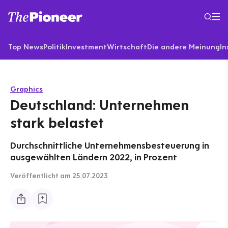
Top News
Politik
Investment
Wirtschaft
Die andere Meinung
In
Graphics
Deutschland: Unternehmen
stark belastet
Durchschnittliche Unternehmensbesteuerung in
ausgewählten Ländern 2022, in Prozent
Veröffentlicht
am 25.07.2023