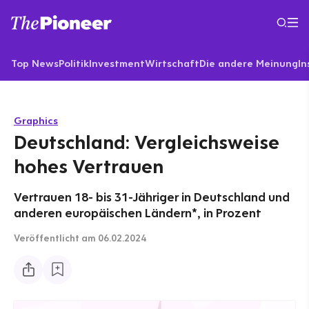
Top News
Politik
Investment
Wirtschaft
Die andere Meinung
In
Graphics
Deutschland: Vergleichsweise
hohes Vertrauen
Vertrauen 18- bis 31-Jähriger in Deutschland und
anderen europäischen Ländern*, in Prozent
Veröffentlicht
am 06.02.2024