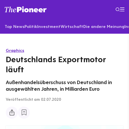
Top News
Politik
Investment
Wirtschaft
Die andere Meinung
In
Graphics
Deutschlands Exportmotor
läuft
Außenhandelsüberschuss von Deutschland in
ausgewählten Jahren, in Milliarden Euro
Veröffentlicht
am 02.07.2020