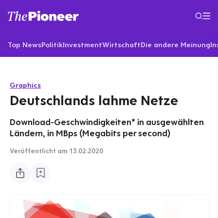
Top News
Politik
Investment
Wirtschaft
Die andere Meinung
In
Graphics
Deutschlands lahme Netze
Download-Geschwindigkeiten* in ausgewählten
Ländern, in MBps (Megabits per second)
Veröffentlicht
am 13.02.2020