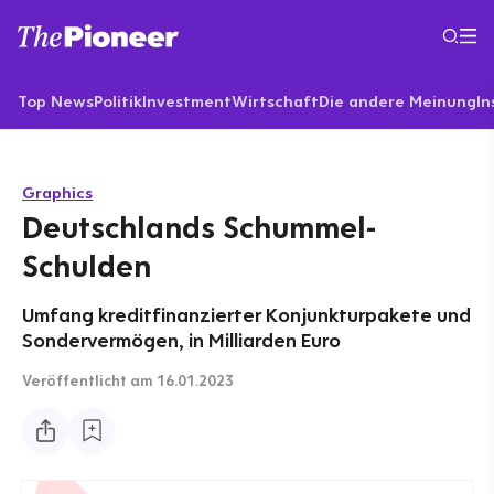
Top News
Politik
Investment
Wirtschaft
Die andere Meinung
In
Graphics
Deutschlands Schummel-
Schulden
Umfang kreditfinanzierter Konjunkturpakete und
Sondervermögen, in Milliarden Euro
Veröffentlicht
am 16.01.2023