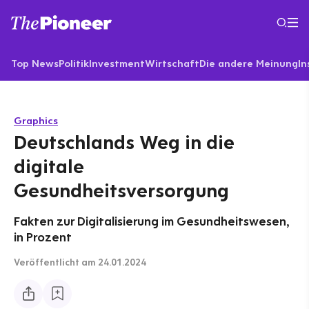
Top News
Politik
Investment
Wirtschaft
Die andere Meinung
In
Graphics
Deutschlands Weg in die
digitale
Gesundheitsversorgung
Fakten zur Digitalisierung im Gesundheitswesen,
in Prozent
Veröffentlicht
am 24.01.2024