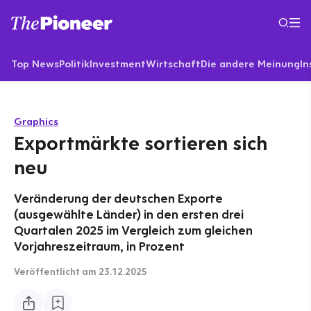
Top News
Politik
Investment
Wirtschaft
Die andere Meinung
In
Graphics
Exportmärkte sortieren sich
neu
Veränderung der deutschen Exporte
(ausgewählte Länder) in den ersten drei
Quartalen 2025 im Vergleich zum gleichen
Vorjahreszeitraum, in Prozent
Veröffentlicht
am 23.12.2025