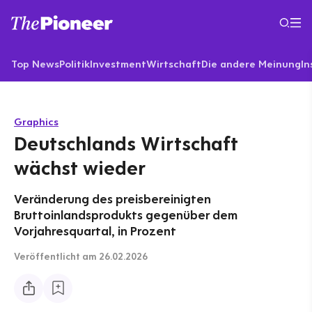
Top News
Politik
Investment
Wirtschaft
Die andere Meinung
In
Graphics
Deutschlands Wirtschaft
wächst wieder
Veränderung des preisbereinigten
Bruttoinlandsprodukts gegenüber dem
Vorjahresquartal, in Prozent
Veröffentlicht
am 26.02.2026