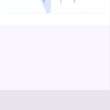
© Media Pioneer
Jobs
Impressum
Datenschutz
Vertrag kündigen
Hilfe & Kontakt