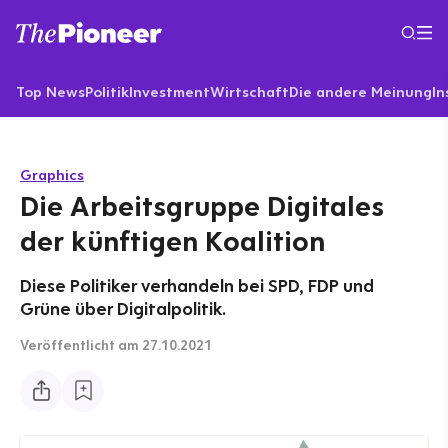
Top News
Politik
Investment
Wirtschaft
Die andere Meinung
In
Graphics
Die Arbeitsgruppe Digitales
der künftigen Koalition
Diese Politiker verhandeln bei SPD, FDP und
Grüne über Digitalpolitik.
Veröffentlicht
am 27.10.2021