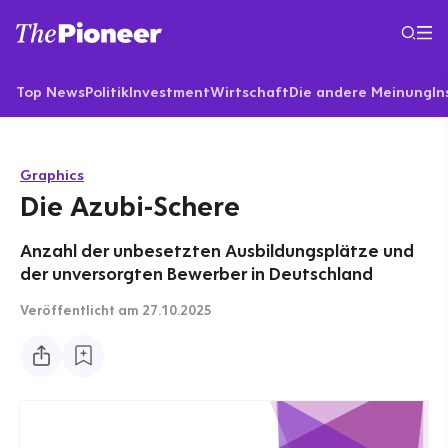
Top News
Politik
Investment
Wirtschaft
Die andere Meinung
In
Graphics
Die Azubi-Schere
Anzahl der unbesetzten Ausbildungsplätze und
der unversorgten Bewerber in Deutschland
Veröffentlicht
am 27.10.2025