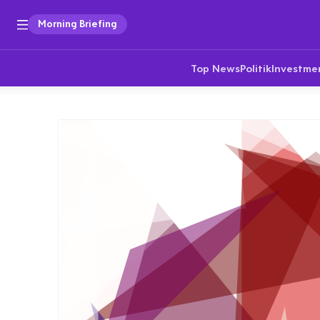
Morning Briefing
Top News
Politik
Investme