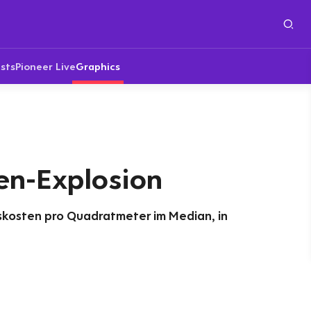
sts
Pioneer Live
Graphics
en-Explosion
skosten pro Quadratmeter im Median, in