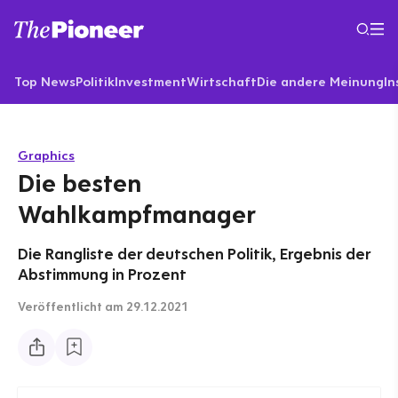
Top News
Politik
Investment
Wirtschaft
Die andere Meinung
In
Graphics
Die besten
Wahlkampfmanager
Die Rangliste der deutschen Politik, Ergebnis der
Abstimmung in Prozent
Veröffentlicht
am 29.12.2021