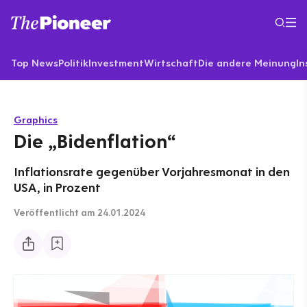
Top News
Politik
Investment
Wirtschaft
Die andere Meinung
In
Graphics
Die „Bidenflation“
Inflationsrate gegenüber Vorjahresmonat in den
USA, in Prozent
Veröffentlicht
am 24.01.2024