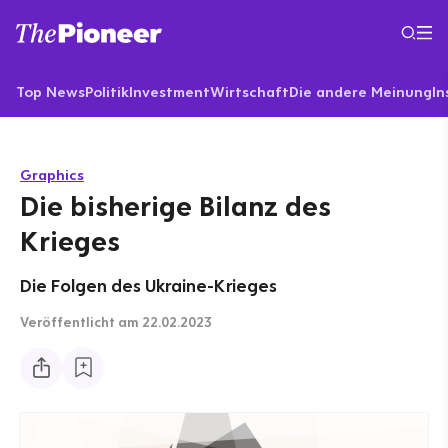
Top News
Politik
Investment
Wirtschaft
Die andere Meinung
In
Graphics
Die bisherige Bilanz des
Krieges
Die Folgen des Ukraine-Krieges
Veröffentlicht
am 22.02.2023