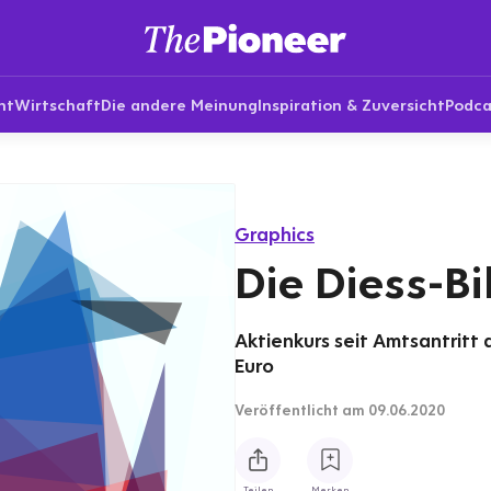
nt
Wirtschaft
Die andere Meinung
Inspiration & Zuversicht
Podca
Graphics
Die Diess-Bi
Aktienkurs seit Amtsantritt 
Euro
Veröffentlicht
am 09.06.2020
Teilen
Merken