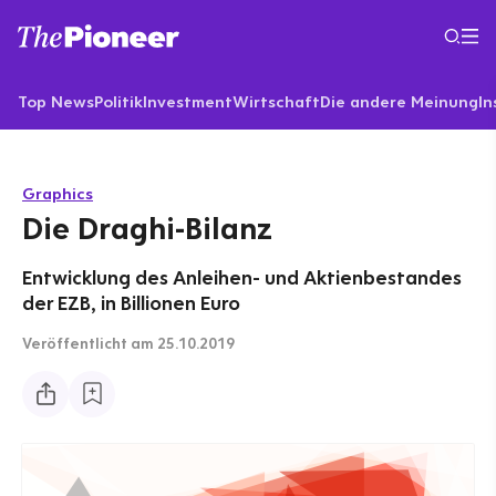
Top News
Politik
Investment
Wirtschaft
Die andere Meinung
In
Graphics
Die Draghi-Bilanz
Entwicklung des Anleihen- und Aktienbestandes
der EZB, in Billionen Euro
Veröffentlicht
am 25.10.2019